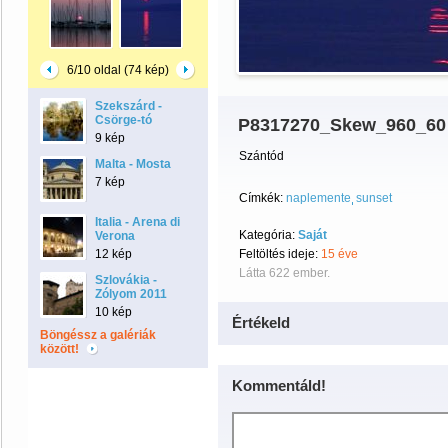
6/10 oldal (74 kép)
Szekszárd -
Csörge-tó
P8317270_Skew_960_60
9 kép
Szántód
Malta - Mosta
7 kép
Címkék:
naplemente
sunset
Italia - Arena di
Kategória:
Saját
Verona
12 kép
Feltöltés ideje:
15 éve
Látta 622 ember.
Szlovákia -
Zólyom 2011
10 kép
Értékeld
Böngéssz a galériák
között!
Kommentáld!