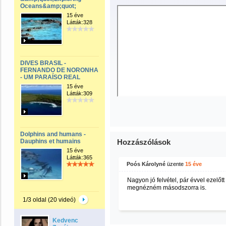
Oceans&amp;quot;
15 éve
Látták:328
DIVES BRASIL -
FERNANDO DE NORONHA
- UM PARAÍSO REAL
15 éve
Látták:309
Dolphins and humans -
Dauphins et humains
Hozzászólások
15 éve
Látták:365
Poós Károlyné
üzente
15 éve
Nagyon jó felvétel, pár évvel ezelőtt
megnézném másodszorra is.
1/3 oldal (20 videó)
Kedvenc