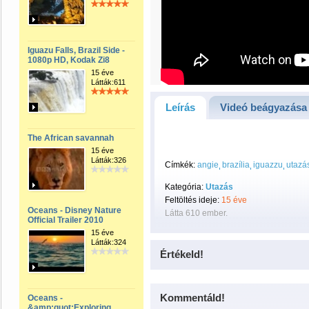
Iguazu Falls, Brazil Side -
1080p HD, Kodak Zi8
15 éve
Látták:611
Leírás
Videó beágyazása
The African savannah
15 éve
Látták:326
Címkék:
angie
brazília
iguazzu
utazá
Kategória:
Utazás
Feltöltés ideje:
15 éve
Oceans - Disney Nature
Látta 610 ember.
Official Trailer 2010
15 éve
Látták:324
Értékeld!
Kommentáld!
Oceans -
&amp;quot;Exploring