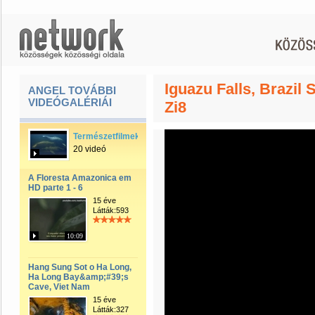
Iguazu Falls, Brazil
ANGEL TOVÁBBI
VIDEÓGALÉRIÁI
Zi8
Természetfilmek
20 videó
A Floresta Amazonica em
HD parte 1 - 6
15 éve
Látták:593
10:09
Hang Sung Sot o Ha Long,
Ha Long Bay&amp;#39;s
Cave, Viet Nam
15 éve
Látták:327