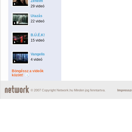
Zenéim
29 videó
Utazás
22 videó
B.Ú.É.K!
15 videó
Vangelis
4 videó
Böngéssz a videók
között!
© 2007 Copyright Network.hu Minden jog fenntartva.
Impress