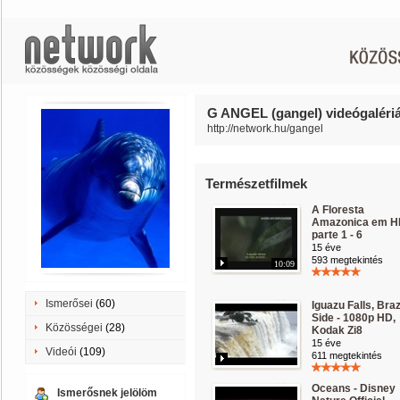
G ANGEL (gangel) videógalériá
http://network.hu/gangel
Természetfilmek
A Floresta
Amazonica em H
parte 1 - 6
15 éve
593 megtekintés
10:09
Ismerősei
(60)
Iguazu Falls, Braz
Side - 1080p HD,
Közösségei
(28)
Kodak Zi8
15 éve
Videói
(109)
611 megtekintés
Oceans - Disney
Ismerősnek jelölöm