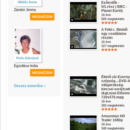
Miklós Anna
Esőerdők -
5/1.rész ( BBC -
Zámbó Jimmy
Planet Earth)
16 éve
565 megtekintés
A Föld c. filmből
egy csodálatos
részlet
16 éve
327 megtekintés
Poós Károlyné
Egzotikus India
Éltető-víz-Ezernyi
szépség...-DVD-A
világörökség-
Összes ismerőse
kincsei-sor&lt;w
/&gt;ozat-Előzete
720x576.mpg
16 éve
260 megtekintés
Amazonas HD
Trailer 1080p
16 éve
340 megtekintés