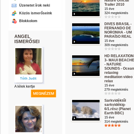
Nature Official
Trailer 2010
Üzenetet írok neki
15 éve
Közös ismerőseink
324 megtekintés
Blokkolom
DIVES BRASIL -
FERNANDO DE
NORONHA - UM
ANGEL
PARAÍSO REAL
ISMERŐSEI
15 éve
309 megtekintés
HD RELAXATION
3- MAUI BEACH
- NATURE
SOUNDS - Ocean
relaxing
meditation video
Tóth Judit
relax
15 éve
A lélek kertje
279 megtekintés
Sarkvidéktől
sarkvidékig-
6/1.rész (Planet
Earth BBC)
15 éve
314 megtekintés