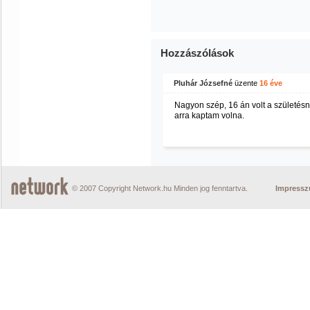
Hozzászólások
Pluhár Józsefné
üzente
16 éve
Nagyon szép, 16 án volt a születé
arra kaptam volna.
© 2007 Copyright Network.hu Minden jog fenntartva.
Impress