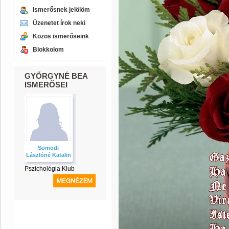
Ismerősnek jelölöm
Üzenetet írok neki
Közös ismerőseink
Blokkolom
GYŐRGYNÉ BEA
ISMERŐSEI
Somodi
Lászlóné Katalin
Pszichológia Klub