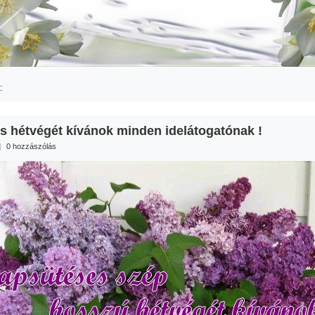
:
s hétvégét kívánok minden idelátogatónak !
|
0 hozzászólás