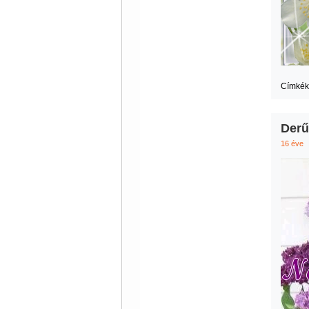
Címkék
Derű
16 éve