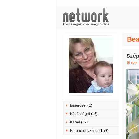
Bea
Szép
16 éve
Ismerősei
(1)
Közösségei
(16)
Képei
(17)
Blogbejegyzései
(159)