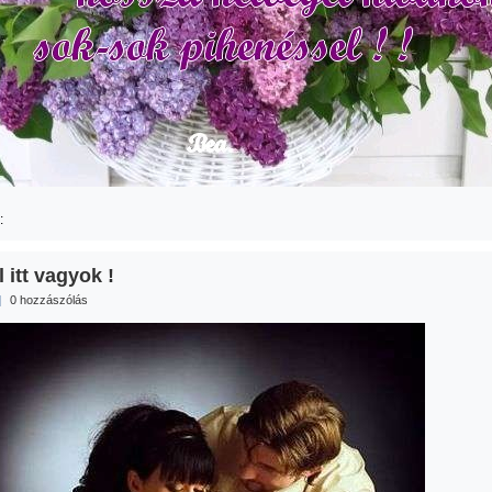
:
 itt vagyok !
|
0 hozzászólás