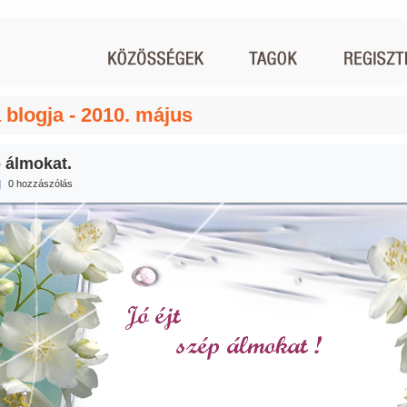
 blogja - 2010. május
 álmokat.
|
0 hozzászólás