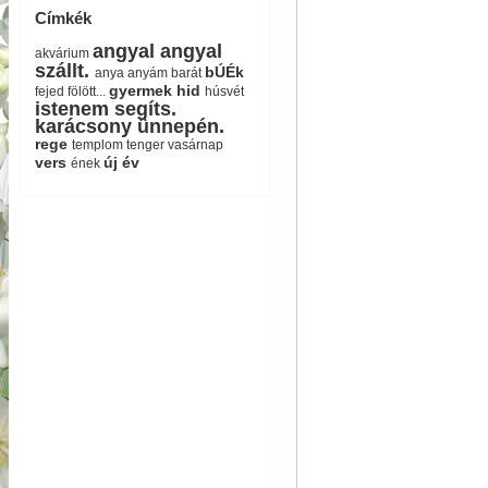
Címkék
angyal
angyal
akvárium
szállt.
bÚÉk
anya
anyám
barát
gyermek
hid
fejed fölött...
húsvét
istenem segíts.
karácsony ünnepén.
rege
templom
tenger
vasárnap
vers
új év
ének