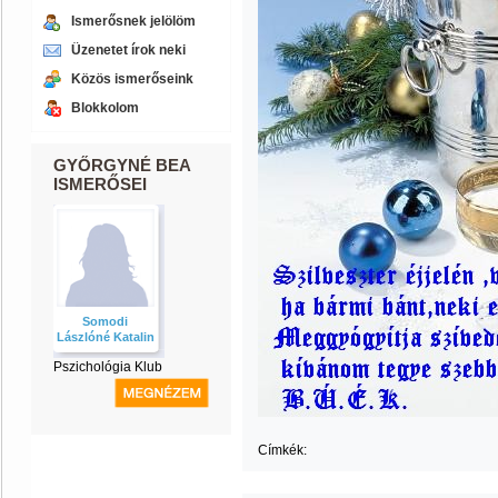
Ismerősnek jelölöm
Üzenetet írok neki
Közös ismerőseink
Blokkolom
GYŐRGYNÉ BEA
ISMERŐSEI
Somodi
Lászlóné Katalin
Pszichológia Klub
Címkék: