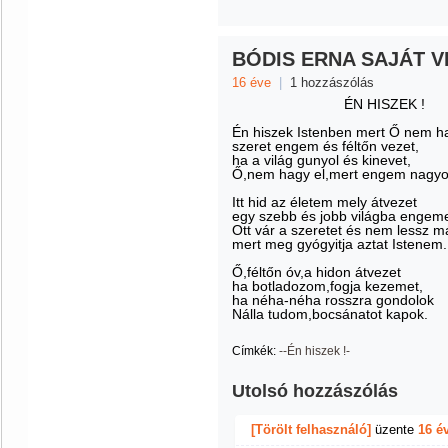
BÓDIS ERNA SAJÁT V
16 éve
|
1 hozzászólás
ÉN HISZEK !
Én hiszek Istenben mert Ő nem ha
szeret engem és féltőn vezet,
ha a világ gunyol és kinevet,
Ő,nem hagy el,mert engem nagyo
Itt hid az életem mely átvezet
egy szebb és jobb világba engeme
Ott vár a szeretet és nem lessz 
mert meg gyógyitja aztat Istenem.
Ő,féltőn óv,a hidon átvezet
ha botladozom,fogja kezemet,
ha néha-néha rosszra gondolok
Nálla tudom,bocsánatot kapok.
Címkék:
--Én hiszek !-
Utolsó hozzászólás
[Törölt felhasználó]
üzente
16 é