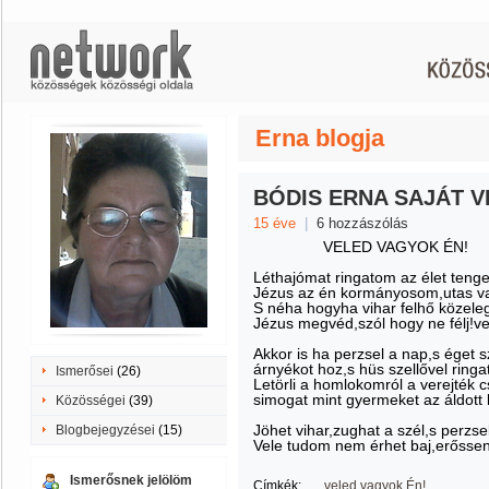
Erna blogja
BÓDIS ERNA SAJÁT V
15 éve
|
6 hozzászólás
VELED VAGYOK ÉN!
Léthajómat ringatom az élet tenge
Jézus az én kormányosom,utas v
S néha hogyha vihar felhő közele
Jézus megvéd,szól hogy ne félj!v
Akkor is ha perzsel a nap,s éget s
árnyékot hoz,s hüs szellővel ring
Ismerősei
(26)
Letörli a homlokomról a verejték 
simogat mint gyermeket az áldott 
Közösségei
(39)
Jöhet vihar,zughat a szél,s perzs
Blogbejegyzései
(15)
Vele tudom nem érhet baj,erősse
Ismerősnek jelölöm
Címkék:
......veled vagyok Én!.....