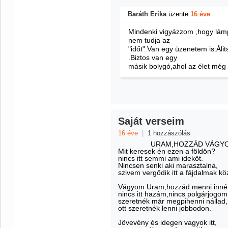
Baráth Erika
üzente
16 éve
Mindenki vigyázzom ,hogy lámp
nem tudja az
"időt".Van egy üzenetem is:Álit
.Biztos van egy
másik bolygó,ahol az élet még 
Saját verseim
16 éve
|
1 hozzászólás
URAM,HOZZÁD VÁGY
Mit keresek én ezen a földön?
nincs itt semmi ami ideköt.
Nincsen senki aki marasztalna,
szivem vergődik itt a fájdalmak köz
Vágyom Uram,hozzád menni innét
nincs itt hazám,nincs polgárjogom
szeretnék már megpihenni nállad,
ott szeretnék lenni jobbodon.
Jövevény és idegen vagyok itt,