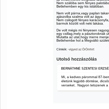
Nem szálóba sem fényes palotáb
Betlehemben egy kis istálóban.
Nem volt párna,vagy paplan takar
ajászolba szalma volt az ágya.
Nem csilogott fényes karácsonyfa
barmok között volt neki lakása.
De volt mégis mi fényesen ragyogo
egy csillag,mely a pásztoroknak ut
Mutatta az utat,hogy merre menj
Betlehembe hol a Megváltó születe
Címkék:
-vigyed az ÖrÖmhirt
Utolsó hozzászólás
BERNÁTHNÉ SZENTESI ERZS
Mi, a kedves párommal 87-ben 
életünk legjobb döntése, dicső
verseket.. Nagyon tetszenek a 