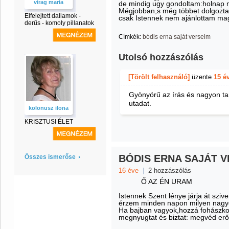
virag maria
de mindig ugy gondoltam:holnap
Mégjobban,s még többet dolgozt
Elfelejtett dallamok -
csak Istennek nem ajánlottam m
derűs - komoly pillanatok
Címkék:
bódis erna saját verseim
Utolsó hozzászólás
[Törölt felhasználó]
üzente
15 é
Gyönyörű az írás és nagyon tan
utadat.
kolonusz ilona
KRISZTUSI ÉLET
BÓDIS ERNA SAJÁT V
Összes ismerőse
16 éve
|
2 hozzászólás
Ő AZ ÉN URAM
Istennek Szent lénye járja át sziv
érzem minden napon milyen nagyo
Ha bajban vagyok,hozzá fohászk
megnyugtat és biztat: megvéd er