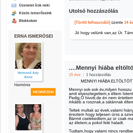
Üzenetet írok neki
Utolsó hozzászólás
Közös ismerőseink
Blokkolom
[Törölt felhasználó]
üzente
14 é
Jó hogy velünk van,az Úr. Tá
ERNA ISMERŐSEI
....Mennyi hiába eltöltöt
Veressné Ady
15 éve
|
1 hozzászólás
Anna
MENNYI HIÁBA ELTÖLTÖTT
Harmónia
Mennyi sok-sok év,milyen hosszu 
amit elvesztegettem,s éltem Istentő
Pedig,Ő hivott,de én nem értettem
inkább a rosznak,a sátánnak élte
Teltek multak az évek,valami hián
éreztem hogy teljesen ürss a sziv
Bármit cselekedtem,az ür csak ma
az életem,a pokol felé haladt.
Tudtam,hogy valami nincs rendbe