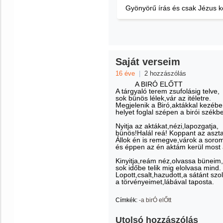
Gyönyörű írás és csak Jézus ke
Saját verseim
16 éve
|
2 hozzászólás
A BIRÓ ELŐTT
A tárgyaló terem zsufolásig telve,
sok bünös lélek,vár az itéletre.
Megjelenik a Biró,aktákkal kezébe
helyet foglal szépen a birói székb
Nyitja az aktákat,nézi,lapozgatja,
bünös!Halál reá! Koppant az aszta
Állok én is remegve,várok a soro
és éppen az én aktám kerül most 
Kinyitja,reám néz,olvassa büneim,
sok időbe telik mig elolvasa mind.
Lopott,csalt,hazudott,a sátánt szol
a törvényeimet,lábával taposta.
Címkék:
-a birÓ elŐtt
Utolsó hozzászólás