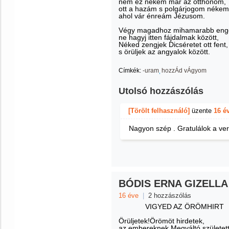
nem ez nékem már az otthonom,
ott a hazám s polgárjogom nékem
ahol vár énreám Jézusom.
Végy magadhoz mihamarabb eng
ne hagyj itten fájdalmak között,
Néked zengjek Dicséretet ott fent,
s örüljek az angyalok között.
Címkék:
-uram
hozzÁd vÁgyom
Utolsó hozzászólás
[Törölt felhasználó]
üzente
16 é
Nagyon szép . Gratulálok a ve
BÓDIS ERNA GIZELLA
16 éve
|
2 hozzászólás
VIGYED AZ ÖRÖMHIRT
Örüljetek!Örömöt hirdetek,
az embereknek Megváltó született