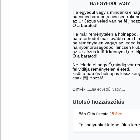
HA EGYEDÜL VAGY
Ha egyedül vagy,s mindenki elhag
ha,nincs barátod,s nincsen rokon
az Ur Jézus veled van ne félj hozz
Ő a barátod!
Ha már reménytelen a holnapod,
ha a terhedet már tovább nem bir
ha reménytelen vagy,s az eged is
ha nyomoruságodból,nincsen kiut
az Ur Jézus letörli könnyeid,ne fél
Ő a barátod!
Ne feledd el hogy Ő,mindig vár re
fel viditja reménytelen életed,
kisüt a nap és holnap is lessz ken
csak jöjj Hozzá!
Címkék:
.....ha egyedÜl vagy.....
Utolsó hozzászólás
Bán Gita
üzente
15 éve
Teli batyunkat letehetjük a kere