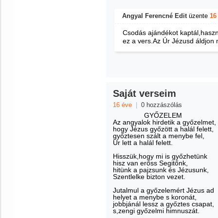
Angyal Ferencné Edit
üzente
16
Csodás ajándékot kaptál,has
ez a vers.Az Úr Jézusd áldjon m
Saját verseim
16 éve
|
0 hozzászólás
GYŐZELEM
Az angyalok hirdetik a győzelmet,
hogy Jézus győzött a halál felett,
győztesen szált a menybe fel,
Ur lett a halál felett.
Hisszük,hogy mi is győzhetünk
hisz van erőss Segitőnk,
hitünk a pajzsunk és Jézusunk,
Szentlelke bizton vezet.
Jutalmul a győzelemért Jézus ad
helyet a menybe s koronát,
jobbjánál lessz a győztes csapat,
s,zengi győzelmi himnuszát.