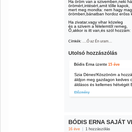
Ha öröm van a szivemben,neki hál
örömért,intésért,amit tőlle kapok,
mert meg mondta: nem hagy mag
örömben,bánatban hordoz erőss k
Ha zivatar,vagy vihar közeleg
és a szivem a félelemtől remeg,
Ő,akkor is itt van,és szól hozzám: n
Címkék:
.....Ő az Én uram....
Utolsó hozzászólás
Bódis Erna
üzente
15 éve
Szia Dénes!Köszönöm a hozzás
áldjon meg gazdagon kedves c
áldásos és kellemes hétvégét 
Előzmény
BÓDIS ERNA SAJÁT V
16 éve
|
1 hozzászólás