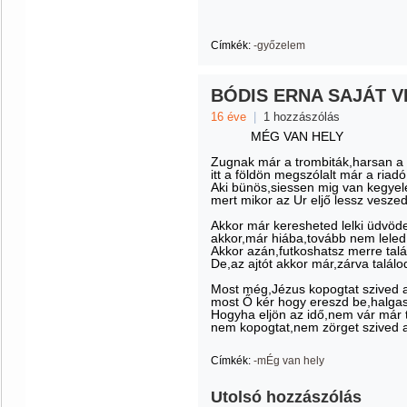
Címkék:
-győzelem
BÓDIS ERNA SAJÁT V
16 éve
|
1 hozzászólás
MÉG VAN HELY
Zugnak már a trombiták,harsan a 
itt a földön megszólalt már a riadó
Aki bünös,siessen mig van kegye
mert mikor az Ur eljő lessz vesze
Akkor már keresheted lelki üdvöd
akkor,már hiába,tovább nem leled
Akkor azán,futkoshatsz merre tal
De,az ajtót akkor már,zárva találo
Most még,Jézus kopogtat szived a
most Ő kér hogy ereszd be,halga
Hogyha eljön az idő,nem vár már 
nem kopogtat,nem zörget szived a
Címkék:
-mÉg van hely
Utolsó hozzászólás