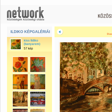
ILDIKO KÉPGALÉRIÁI
Diav
kiss Ildiko
(banyarem)
57 kép