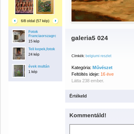
6/8 oldal (57 kép)
Fotok
Franciaorszagrol
galeria5 024
15 kép
Teli kepek,fotok
24 kép
Címkék:
belgiumi reszlet
évek multán
Kategória:
Művészet
1 kép
Feltöltés ideje:
16 éve
Látta 238 ember.
Értékeld
Kommentáld!