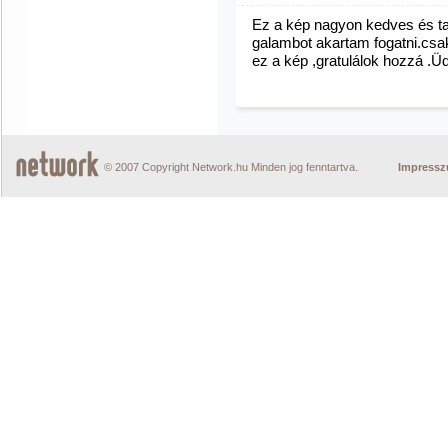
Ez a kép nagyon kedves és ta
galambot akartam fogatni.csa
ez a kép ,gratulálok hozzá .Ü
© 2007 Copyright Network.hu Minden jog fenntartva.
Impress