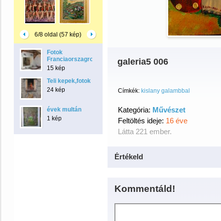
6/8 oldal (57 kép)
Fotok
Franciaorszagrol
galeria5 006
15 kép
Teli kepek,fotok
24 kép
Címkék:
kislany galambbal
Kategória:
Művészet
évek multán
1 kép
Feltöltés ideje:
16 éve
Látta 221 ember.
Értékeld
Kommentáld!