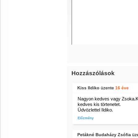
Hozzászólások
Kiss Ildiko
üzente
16 éve
Nagyon kedves vagy Zsoka.Kö
kedves kis törtenetet.
Üdvözlettel Ildiko.
Előzmény
Petákné Budaházy Zsófia
üz