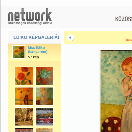
ILDIKO KÉPGALÉRIÁI
Diav
kiss Ildiko
(banyarem)
57 kép