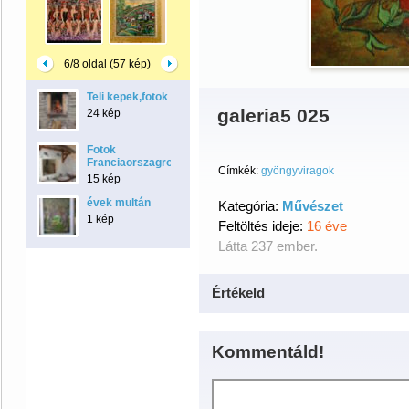
6/8 oldal (57 kép)
Teli kepek,fotok
galeria5 025
24 kép
Fotok
Franciaorszagrol
Címkék:
gyöngyviragok
15 kép
évek multán
Kategória:
Művészet
1 kép
Feltöltés ideje:
16 éve
Látta 237 ember.
Értékeld
Kommentáld!