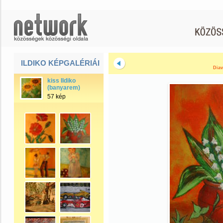
ILDIKO KÉPGALÉRIÁI
Diav
kiss Ildiko
(banyarem)
57 kép