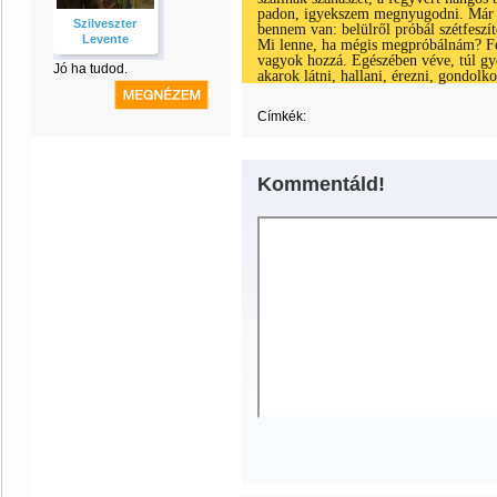
padon, igyekszem megnyugodni. Már n
Szilveszter
bennem van: belülről próbál szétfeszí
Levente
Mi lenne, ha mégis megpróbálnám? Fe
vagyok hozzá. Egészében véve, túl 
Jó ha tudod.
akarok látni, hallani, érezni, gondolk
Címkék:
Kommentáld!