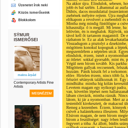
Na akkor újra. Elindulok, sebesen, ho
Üzenetet írok neki
jobb és bal szélén. Lábammal az aszfa
Dühös, dacos mozdulattal összeránto
Közös ismerőseink
zsebének mélyére rejtem. Újra meghall
előkapom a revolvert a zsebemből és 
Blokkolom
Mintha még mindig füstölögne a csöv
kihasználja: ő is megáll. Mi lenne, ha
lelövöm, én is meghalok. Rájövök, ni
SÝMUR
távol kell őt tartanom magamtól. De e
ISMERŐSEI
rázhatom le. Ez az alak levakarhatatla
Visszadugom a pisztolyt a dzsekimbe,
mögöttem konokul kopognak a léptek,
megszemlélem a néptelen utcát. Egye
elindulok, érzem, ismét a nyomomban
az ötletet: sokkal gyorsabb, mint én, 
Végül nem bírom tovább. Kis parkba 
Mögöttem gallyak reccsennek, felszak
hozzám. Pánik kúszik fel a torkomon
makra árpád
előre. Hirtelen érzem, nincs több fa, h
felszórt sétányok találkoznak itt. Egy
Contemporary Artists Fine
mindhiába: mintha híg kólán keresztül
Artists
Levetem magam egy nyikorgó padra, eg
van, követőm lépései nem hallatszana
lábam citerázik, mintha ráznák. Nincs
látom, ki jár a nyomomban. Mert az a 
testemből kirekesztett, de makacsul ü
Remeg a kezemben. Érzem, könnyek sz
csövét a halántékomra illesztem. Mily
Elsírom magam, de nem bírom megten
bírom a feszültséget: nagy ívben lend
fegyvert a tóba. Az állott, büdös szú
szállnak szanaszét, a fegyvert hangos 