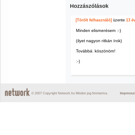
Hozzászólások
[Törölt felhasználó]
üzente
13 é
Minden elismerésem :-)
(ilyet nagyon ritkán írok)
Továbbá: köszönöm!
:-)
© 2007 Copyright Network.hu Minden jog fenntartva.
Impress