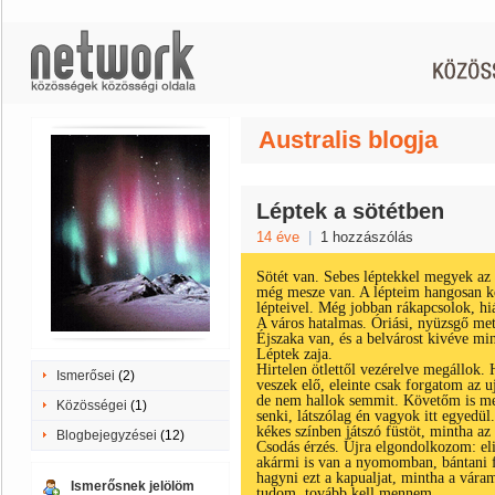
Australis blogja
Léptek a sötétben
14 éve
|
1 hozzászólás
Sötét van. Sebes léptekkel megyek az 
még mesze van. A lépteim hangosan 
lépteivel. Még jobban rákapcsolok, h
A város hatalmas. Óriási, nyüzsgő met
Éjszaka van, és a belvárost kivéve min
Léptek zaja.
Hirtelen ötlettől vezérelve megállok.
Ismerősei
(2)
veszek elő, eleinte csak forgatom az u
de nem hallok semmit. Követőm is meg
Közösségei
(1)
senki, látszólag én vagyok itt egyedü
kékes színben játszó füstöt, mintha a
Blogbejegyzései
(12)
Csodás érzés. Újra elgondolkozom: e
akármi is van a nyomomban, bántani f
hagyni ezt a kapualjat, mintha a vára
Ismerősnek jelölöm
tudom, tovább kell mennem.