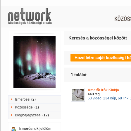
Keresés a közösségei között
1
találat
Amatőr Írók Klubja
440 tag
63 video
,
234 kép
,
68 link
,
Ismerősei
(2)
Közösségei
(1)
Blogbejegyzései
(12)
Ismerősnek jelölöm