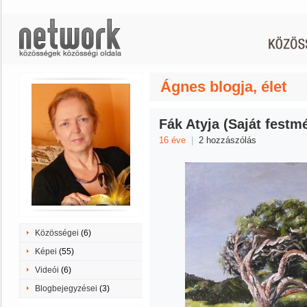
Ágnes blogja, élet
Fák Atyja (Saját festm
16 éve
|
2 hozzászólás
Közösségei
(6)
Képei
(55)
Videói
(6)
Blogbejegyzései
(3)