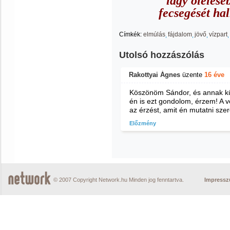
lágy ölelésé
fecsegését hal
Címkék:
elmúlás
fájdalom
jövő
vízpart
Utolsó hozzászólás
Rakottyai Ágnes
üzente
16 éve
Köszönöm Sándor, és annak kül
én is ezt gondolom, érzem! A 
az érzést, amit én mutatni sze
Előzmény
© 2007 Copyright Network.hu Minden jog fenntartva.
Impress