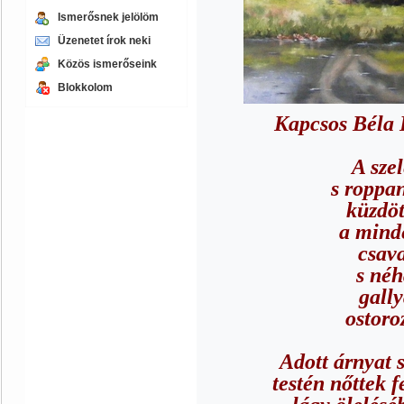
Ismerősnek jelölöm
Üzenetet írok neki
Közös ismerőseink
Blokkolom
Kapcsos Béla 
A sze
s roppan
küzdöt
a minde
csava
s néh
gally
ostoro
Adott árnyat 
testén nőttek 