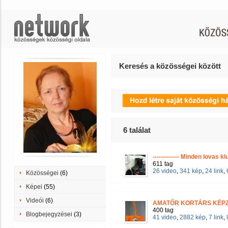
Keresés a közösségei között
6
találat
------------- Minden lovas kl
611 tag
26 video
,
341 kép
,
24 link
,
Közösségei
(6)
Képei
(55)
Videói
(6)
AMATŐR KORTÁRS KÉPZ
400 tag
Blogbejegyzései
(3)
41 video
,
2882 kép
,
7 link
,