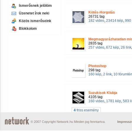
Ismerősnek jelölöm
Kötés-Horgolás
Üzenetet írok neki
26731 tag
182 video
,
23414 kép
,
990 
Közös ismerőseink
Blokkolom
Megmagyarázhatatlan misz
2835 tag
257 video
,
672 kép
,
26 link
Photoshop
298 tag
160 kép
,
2 link
,
10 fórumté
Suzukisok Klubja
4105 tag
160 video
,
1781 kép
,
583 l
4
friss esemény
© 2007 Copyright Network.hu Minden jog fenntartva.
Impress