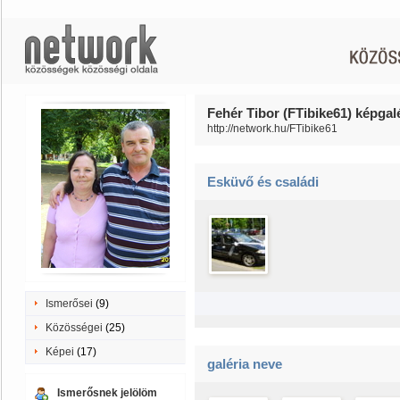
Fehér Tibor (FTibike61) képgalé
http://network.hu/FTibike61
Esküvő és családi
Ismerősei
(9)
Közösségei
(25)
Képei
(17)
galéria neve
Ismerősnek jelölöm