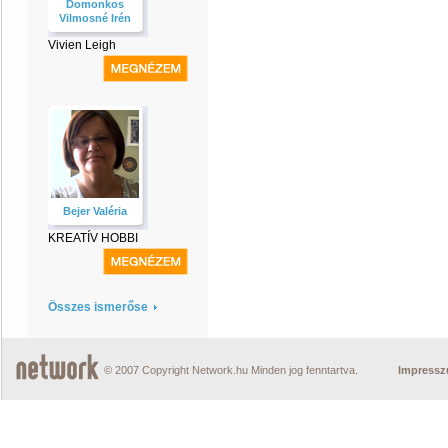
Domonkos
Vilmosné Irén
Vivien Leigh
Bejer Valéria
KREATÍV HOBBI
Összes ismerőse
© 2007 Copyright Network.hu Minden jog fenntartva.
Impress