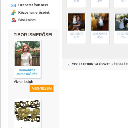
430
431
373
Üzenetet írok neki
Közös ismerőseink
Blokkolom
20120804
20120804
201208
TIBOR ISMERŐSEI
452
459
299
VISSZA FTIBIKE61 ÖSSZES KÉPGALÉ
Domonkos
Vilmosné Irén
Vivien Leigh