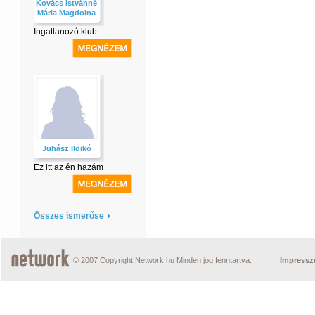
Kovács Istvánné
Mária Magdolna
Ingatlanozó klub
Juhász Ildikó
Ez itt az én hazám
Összes ismerőse
© 2007 Copyright Network.hu Minden jog fenntartva.
Impress