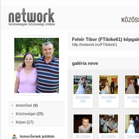
Fehér Tibor (FTibike61) képgalé
http://network.hu/FTibike61
galéria neve
20120804
20120804
201208
256
320
359
Ismerősei
(9)
Közösségei
(25)
Képei
(17)
Ismerősnek jelölöm
20120804
20120804
201208