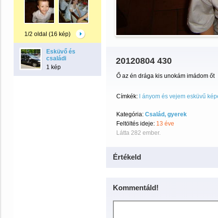
1/2 oldal (16 kép)
Esküvő és
családi
20120804 430
1 kép
Ő az én drága kis unokám imádom őt
Címkék:
l ányom és vejem esküvű kép
Kategória:
Család, gyerek
Feltöltés ideje:
13 éve
Látta 282 ember.
Értékeld
Kommentáld!