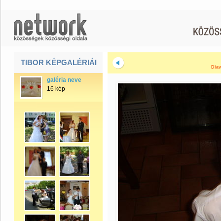
TIBOR KÉPGALÉRIÁI
Diav
galéria neve
16 kép