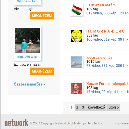
Vilmosné Irén
Ez itt az én hazám
Vivien Leigh
169 tag
612 video
,
686 kép
,
123 lin
H U M O R R A -D E R Ü
353 tag
105 video
,
619 kép
,
39 link
olgi1960 Olgi
Időjárásjelentés
1019 tag
Ez itt az én hazám
77 video
,
331 kép
,
306 link
Kaczor Ferenc rajongók k
Összes ismerőse
103 tag
47 video
,
93 kép
,
4 link
,
1 
1
2
3
következő
utolsó
© 2007 Copyright Network.hu Minden jog fenntartva.
Impress