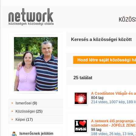
Keresés a közösségei között
25
találat
A Csodálatos Világűr-és a
804 tag
214 video
,
1007 kép
,
189 l
Ismerősei
(9)
Közösségei
(25)
Képei
(17)
A network élő programja 
számodat - JÓFÉLE ZENE.
98 tag
Ismerősnek jelölöm
188 video
,
26 kép
,
13 link
,