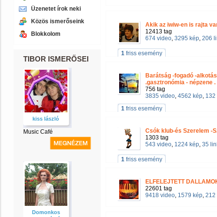
Üzenetet írok neki
Közös ismerőseink
Akik az iwiw-en is rajta v
12413 tag
Blokkolom
674 video
,
3295 kép
,
206 l
1
friss esemény
TIBOR ISMERŐSEI
Barátság -fogadó -alkotá
.gasztronómia - népzene .
756 tag
3835 video
,
4562 kép
,
132 
1
friss esemény
kiss lászló
Csók klub-és Szerelem -
Music Café
1303 tag
543 video
,
1224 kép
,
35 lin
1
friss esemény
ELFELEJTETT DALLAM
22601 tag
9418 video
,
1579 kép
,
212 
Domonkos