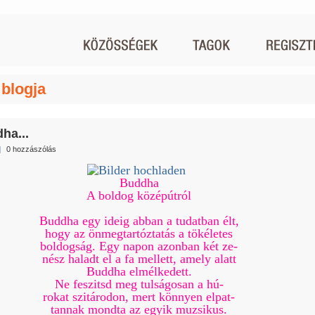
 blogja
ha...
|
0 hozzászólás
Buddha
A boldog középútról
Buddha egy ideig abban a tudatban élt,
hogy az önmegtartóztatás a tökéletes
boldogság. Egy napon azonban két ze-
nész haladt el a fa mellett, amely alatt
Buddha elmélkedett.
Ne feszitsd meg tulságosan a hú-
rokat szitárodon, mert könnyen elpat-
tannak mondta az egyik muzsikus.