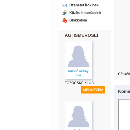
Üzenetet írok neki
Közös ismerőseink
Blokkolom
ÁGI ISMERŐSEI
tothné ráduly
Címkék
éva
FŐZŐCSKE KLUB
Komm