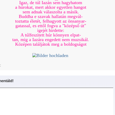
Igaz, de túl Iazán sem hagyhatom
a húrokat, mert akkor egyetlen hangot
sem adnak válaszolta a másik.
Buddha e szavak hallatán megvál-
toztatta életét, felhagyott az önsanyar-
gatassal, es ettől fogva a "középső út"
igejét hirdette:
A túlfeszitett húr könnyen elpat-
tan, mig a Iazára engedett nem muzsikál.
Középen találjátok meg a boldogságot
:
entáld!