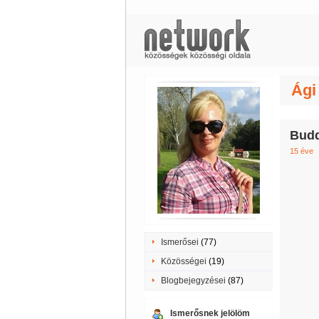
Ági
Budd
15 éve
Ismerősei
(77)
Közösségei
(19)
Blogbejegyzései
(87)
Ismerősnek jelölöm