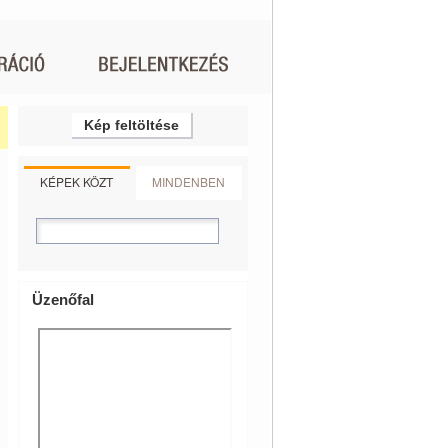
Kép feltöltése
KÉPEK KÖZT
MINDENBEN
Üzenőfal