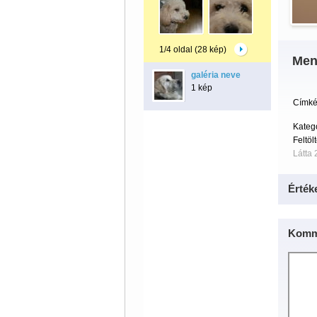
1/4 oldal (28 kép)
Men
galéria neve
1 kép
Címké
Kateg
Feltöl
Látta 
Érték
Komm