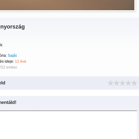
nyország
k:
ória:
Saját
tés ideje:
12 éve
252 ember.
eld
entáld!