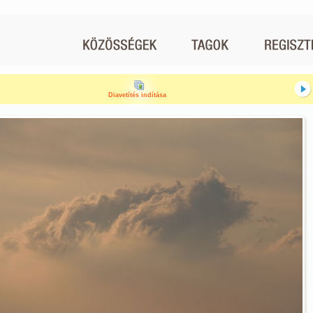
Diavetítés indítása