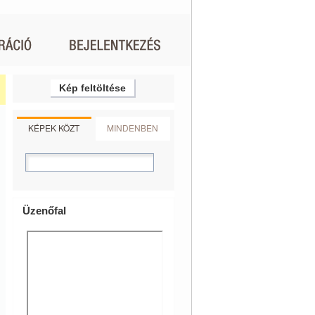
Kép feltöltése
KÉPEK KÖZT
MINDENBEN
Üzenőfal