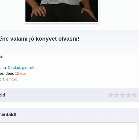
éne valami jó könyvet olvasni!
k:
ória:
Család, gyerek
tés ideje:
12 éve
270 ember.
eld
entáld!