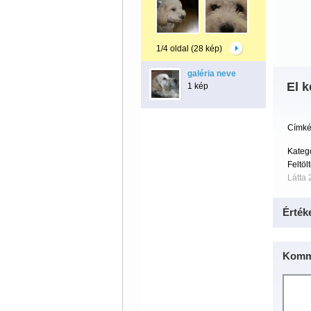
1/4 oldal (28 kép)
galéria neve
El k
1 kép
Címké
Kateg
Feltöl
Látta 
Érték
Komm