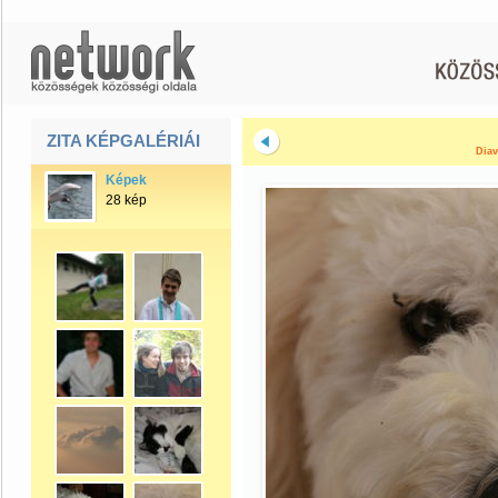
ZITA KÉPGALÉRIÁI
Diav
Képek
28 kép