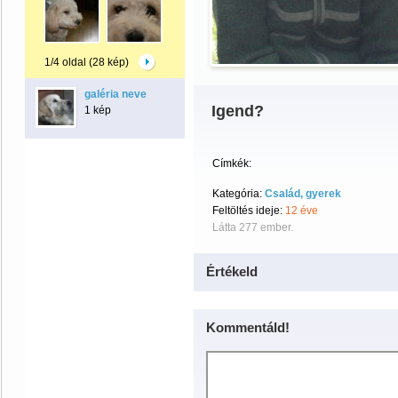
1/4 oldal (28 kép)
galéria neve
Igend?
1 kép
Címkék:
Kategória:
Család, gyerek
Feltöltés ideje:
12 éve
Látta 277 ember.
Értékeld
Kommentáld!