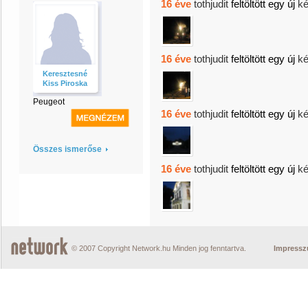
16 éve
tothjudit
feltöltött egy új
ké
16 éve
tothjudit
feltöltött egy új
ké
Keresztesné
Kiss Piroska
Peugeot
16 éve
tothjudit
feltöltött egy új
ké
Összes ismerőse
16 éve
tothjudit
feltöltött egy új
ké
© 2007 Copyright Network.hu Minden jog fenntartva.
Impress