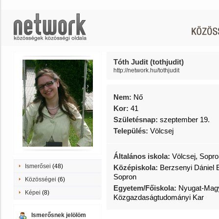
Tóth Judit (tothjudit)
http://network.hu/tothjudit
Nem:
Nő
Kor:
41
Születésnap:
szeptember 19.
Település:
Völcsej
Általános iskola:
Völcsej, Sopr
Ismerősei
(48)
Középiskola:
Berzsenyi Dániel
Sopron
Közösségei
(6)
Egyetem/Főiskola:
Nyugat-Magy
Képei
(8)
Közgazdaságtudományi Kar
Ismerősnek jelölöm