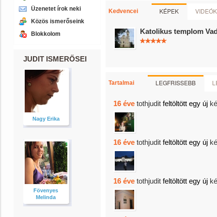
Üzenetet írok neki
KÉPEK
VIDEÓK
Kedvencei
Közös ismerőseink
Katolikus templom Va
Blokkolom
JUDIT ISMERŐSEI
LEGFRISSEBB
L
Tartalmai
16 éve
tothjudit
feltöltött egy új
ké
Nagy Erika
16 éve
tothjudit
feltöltött egy új
ké
16 éve
tothjudit
feltöltött egy új
ké
Fövenyes
Melinda