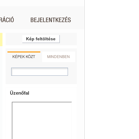
Kép feltöltése
KÉPEK KÖZT
MINDENBEN
Üzenőfal