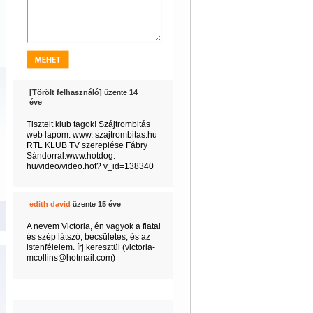
[Törölt felhasználó]
üzente
14
éve
Tisztelt klub tagok! Szájtrombitás
web lapom: www. szajtrombitas.hu
RTL KLUB TV szereplése Fábry
Sándorral:www.hotdog.
hu/video/video.hot? v_id=138340
edith david
üzente
15 éve
A nevem Victoria, én vagyok a fiatal
és szép látszó, becsületes, és az
istenfélelem. írj keresztül (victoria-
mcollins@hotmail.com)