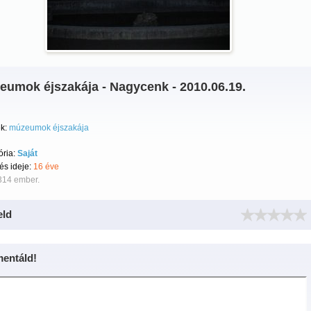
eumok éjszakája - Nagycenk - 2010.06.19.
k:
múzeumok éjszakája
ória:
Saját
tés ideje:
16 éve
314 ember.
eld
entáld!