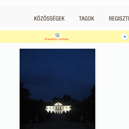
Diavetítés indítása