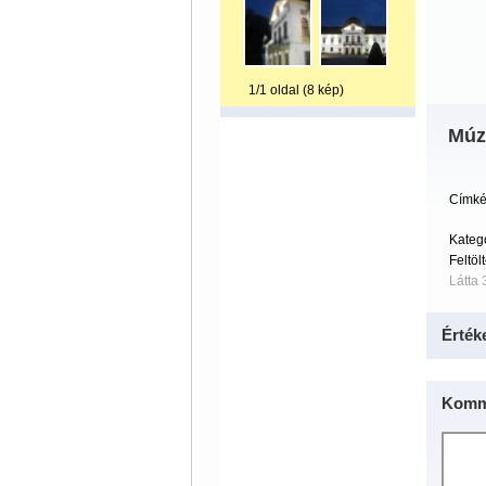
1/1 oldal (8 kép)
Múz
Címké
Kateg
Feltöl
Látta 
Érték
Komm