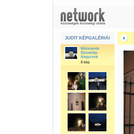
JUDIT KÉPGALÉRIÁI
Múzeumok
Éjszakája -
Nagycenk
8 kép