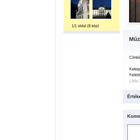
1/1 oldal (8 kép)
Múz
Címké
Kateg
Feltöl
Látta 
Érték
Komm