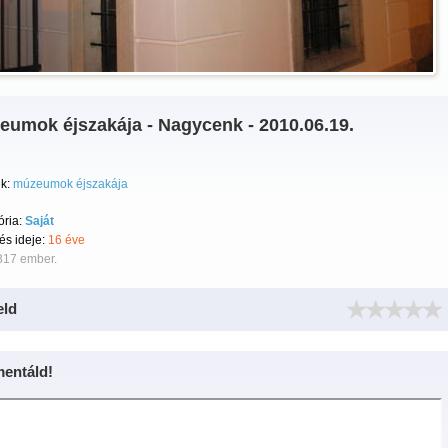
eumok éjszakája - Nagycenk - 2010.06.19.
k:
múzeumok éjszakája
ória:
Saját
tés ideje:
16 éve
317 ember.
eld
entáld!