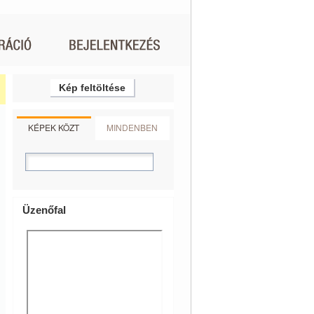
Kép feltöltése
KÉPEK KÖZT
MINDENBEN
Üzenőfal