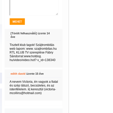
[Törölt felhasználó]
üzente
14
éve
Tisztelt klub tagok! Szájtrombitás
web lapom: www. szajtrombitas.hu
RTL KLUB TV szereplése Fábry
Sándorral:www.hotdog.
hu/video/video.hot? v_id=138340
edith david
üzente
15 éve
A nevem Victoria, én vagyok a fiatal
és szép látszó, becsületes, és az
istenfélelem. írj keresztül (victoria-
mcollins@hotmail.com)