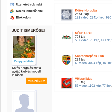
Üzenetet írok neki
Kötés-Horgolás
Közös ismerőseink
26731 tag
Blokkolom
182 video
,
23414 kép
,
990 
JUDIT ISMERŐSEI
NÉPDALOK
728 tag
537 video
,
75 kép
,
47 link
,
Sopronhorpács klub
239 tag
Czupyné Mária
60 video
,
3024 kép
,
16 link
Kötés-horgolás minta
gyűjtő klub és modell
leírások
Völcsej klub
185 tag
57 video
,
1103 kép
,
77 link