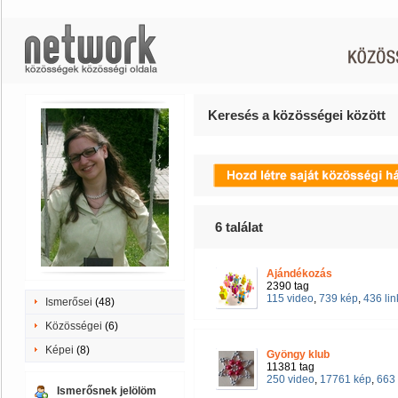
Keresés a közösségei között
6
találat
Ajándékozás
2390 tag
115 video
,
739 kép
,
436 lin
Ismerősei
(48)
Közösségei
(6)
Képei
(8)
Gyöngy klub
11381 tag
250 video
,
17761 kép
,
663 
Ismerősnek jelölöm