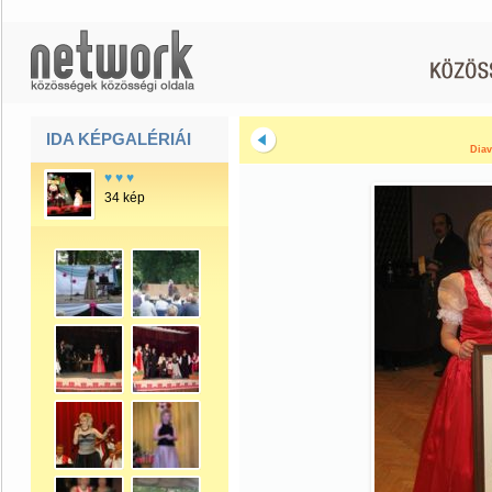
IDA KÉPGALÉRIÁI
Diav
♥ ♥ ♥
34 kép