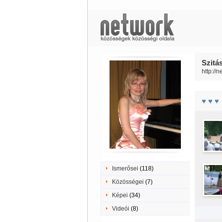
Szitás
http://n
♥ ♥ ♥
Ismerősei
(118)
Közösségei
(7)
Képei
(34)
Videói
(8)