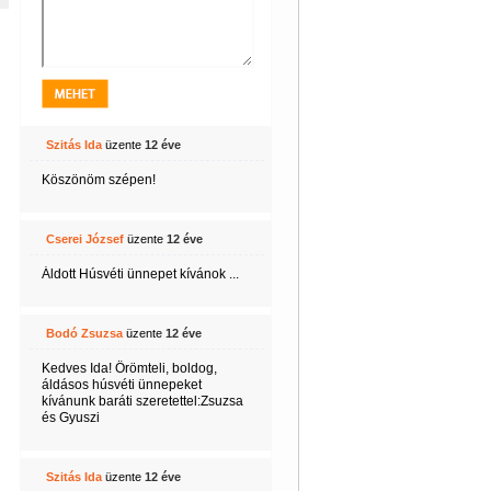
Szitás Ida
üzente
12 éve
Köszönöm szépen!
Cserei József
üzente
12 éve
Áldott Húsvéti ünnepet kívánok ...
Bodó Zsuzsa
üzente
12 éve
Kedves Ida! Örömteli, boldog,
áldásos húsvéti ünnepeket
kívánunk baráti szeretettel:Zsuzsa
és Gyuszi
Szitás Ida
üzente
12 éve