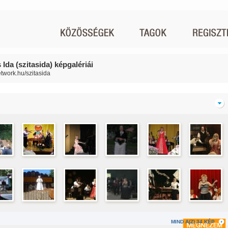
 Ida (szitasida) képgalériái
etwork.hu/szitasida
MIND A(Z) 34 KÉP