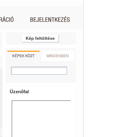
Kép feltöltése
KÉPEK KÖZT
MINDENBEN
Üzenőfal