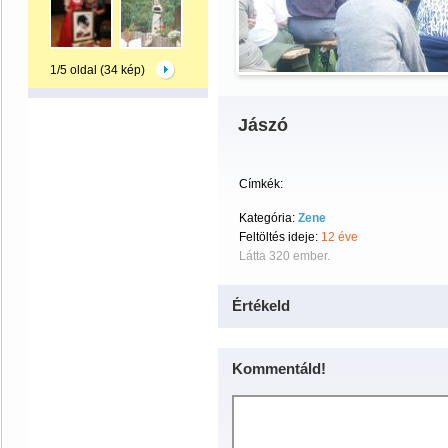
1/5 oldal (34 kép)
Jászó
Címkék:
Kategória:
Zene
Feltöltés ideje:
12 éve
Látta 320 ember.
Értékeld
Kommentáld!