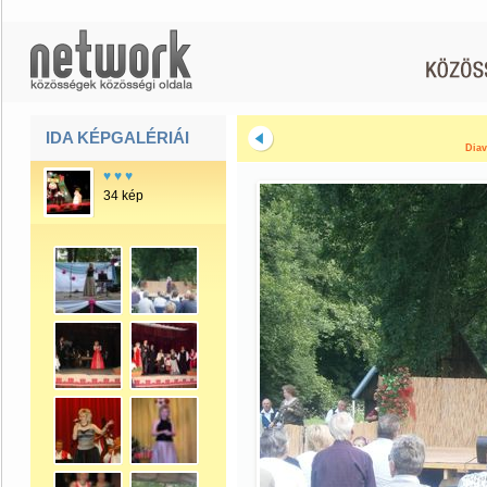
IDA KÉPGALÉRIÁI
Diav
♥ ♥ ♥
34 kép