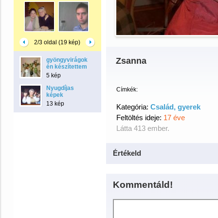
2/3 oldal (19 kép)
Zsanna
gyöngyvirágok
én készítettem
5 kép
Nyugdíjas
Címkék:
képek
13 kép
Kategória:
Család, gyerek
Feltöltés ideje:
17 éve
Látta 413 ember.
Értékeld
Kommentáld!