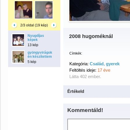
2/3 oldal (19 kép)
2008 hugoméknál
Nyugdíjas
képek
13 kép
gyöngyvirágok
Címkék:
én készítettem
5 kép
Kategória:
Család, gyerek
Feltöltés ideje:
17 éve
Látta 402 ember.
Értékeld
Kommentáld!