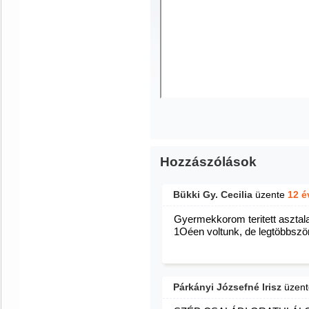
Hozzászólások
Bükki Gy. Cecilia
üzente
12 é
Gyermekkorom teritett asztal
1Oéen voltunk, de legtöbbszö
Párkányi Józsefné Irisz
üzen