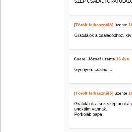
SZÉP CSALÁD! GRATULÁLO
[Törölt felhasználó]
üzente
1
Gratulálok a családodhoz, kí
Cserei József
üzente
16 éve
Gyönyörű család ...
[Törölt felhasználó]
üzente
1
Gratulálok a sok szép unokáh
unokáim vannak.
Porkoláb papa