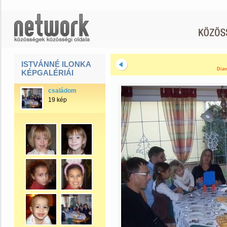
ISTVÁNNÉ ILONKA
Diav
KÉPGALÉRIÁI
családom
19 kép