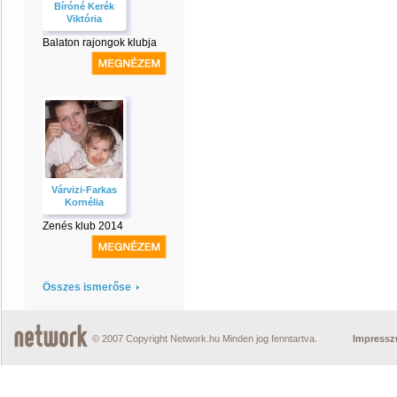
Bíróné Kerék
Viktória
Balaton rajongok klubja
Várvizi-Farkas
Kornélia
Zenés klub 2014
Összes ismerőse
© 2007 Copyright Network.hu Minden jog fenntartva.
Impress