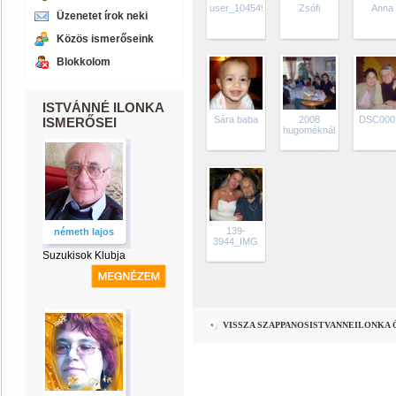
user_10454924_1281089030893
Zsófi
Anna
Üzenetet írok neki
Közös ismerőseink
Blokkolom
ISTVÁNNÉ ILONKA
Sára baba
2008
DSC000
ISMERŐSEI
hugoméknál
139-
németh lajos
3944_IMG
Suzukisok Klubja
VISSZA SZAPPANOSISTVANNEILONKA