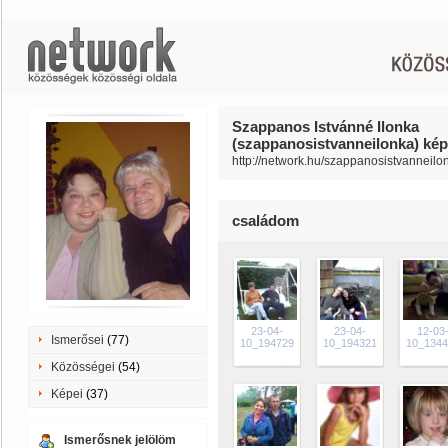
Szappanos Istvánné Ilonka
(szappanosistvanneilonka) kép
http://network.hu/szappanosistvanneilo
családom
23-04-
23-04-
12-03
Ismerősei
(77)
10_194729
10_194321
10_1344
Közösségei
(54)
Képei
(37)
Ismerősnek jelölöm