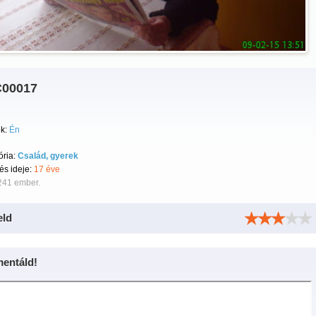
00017
k:
Én
ória:
Család, gyerek
tés ideje:
17 éve
241 ember.
eld
entáld!