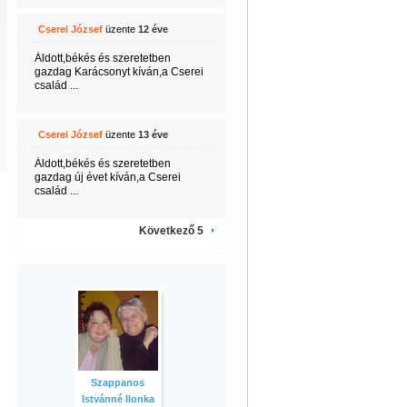
Cserei József
üzente
12 éve
Áldott,békés és szeretetben
gazdag Karácsonyt kíván,a Cserei
család ...
Cserei József
üzente
13 éve
Áldott,békés és szeretetben
gazdag új évet kíván,a Cserei
család ...
Következő 5
Szappanos
Istvánné Ilonka