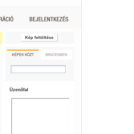
Kép feltöltése
KÉPEK KÖZT
MINDENBEN
Üzenőfal