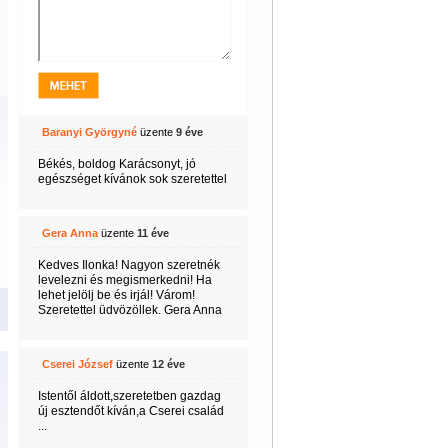
Baranyi Györgyné
üzente
9 éve
Békés, boldog Karácsonyt, jó
egészséget kívánok sok szeretettel
Gera Anna
üzente
11 éve
Kedves Ilonka! Nagyon szeretnék
levelezni és megismerkedni! Ha
lehet jelölj be és irjál! Várom!
Szeretettel üdvözöllek. Gera Anna
Cserei József
üzente
12 éve
Istentől áldott,szeretetben gazdag
új esztendőt kíván,a Cserei család
...