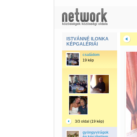
ISTVÁNNÉ ILONKA
KÉPGALÉRIÁI
családom
19 kép
3/3 oldal (19 kép)
gyöngyvirágok
én készítettem