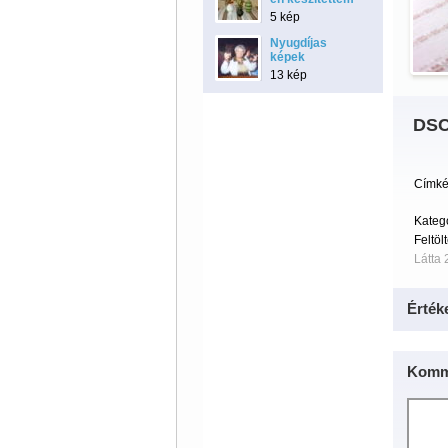
5 kép
Nyugdíjas
képek
13 kép
DSC
Címké
Kateg
Feltöl
Látta 
Érték
Komm