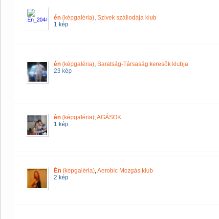
én
(képgaléria)
,
Szívek szállodája klub
1 kép
én
(képgaléria)
,
Baratság-Társaság keresők klubja
23 kép
én
(képgaléria)
,
AGÁSOK.
1 kép
Én
(képgaléria)
,
Aerobic Mozgás klub
2 kép