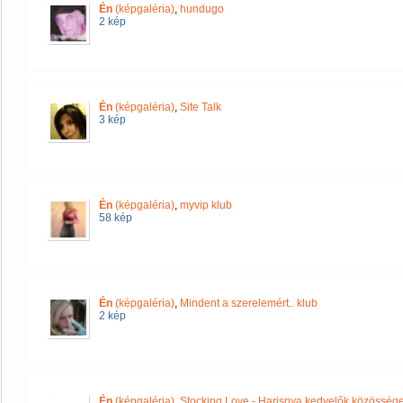
Én
(képgaléria)
,
hundugo
2 kép
Én
(képgaléria)
,
Site Talk
3 kép
Én
(képgaléria)
,
myvip klub
58 kép
Én
(képgaléria)
,
Mindent a szerelemért.. klub
2 kép
Én
(képgaléria)
,
Stocking Love - Harisnya kedvelők közösség