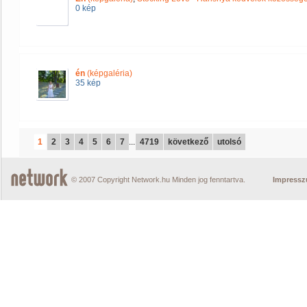
0 kép
én
(képgaléria)
35 kép
1
2
3
4
5
6
7
...
4719
következő
utolsó
© 2007 Copyright Network.hu Minden jog fenntartva.
Impress