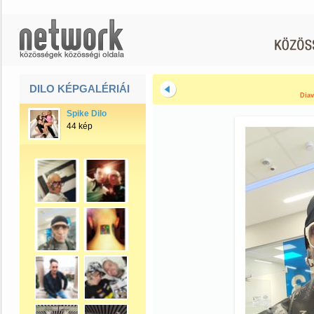
DILO KÉPGALÉRIÁI
Diav
Spike Dilo
44 kép