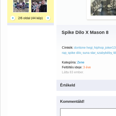
2/6 oldal (44 kép)
Spike Dilo X Mason 8
Címkék:
dontone hegi
hiphop
joker13
rap
spike dilo
suna star
szabybéby
ti
Kategória:
Zene
Feltöltés ideje:
3 éve
Látta 83 ember.
Értékeld
Kommentáld!