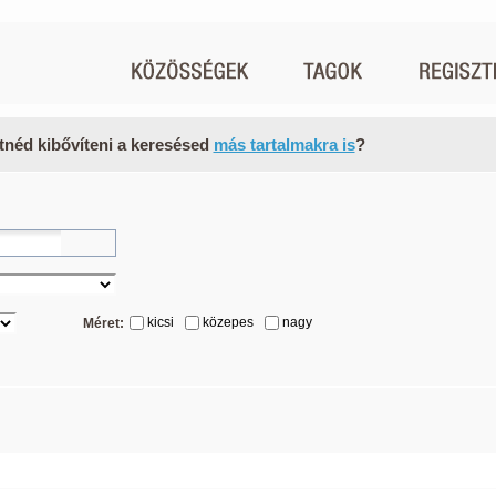
tnéd kibővíteni a keresésed
más tartalmakra is
?
kicsi
közepes
nagy
Méret: