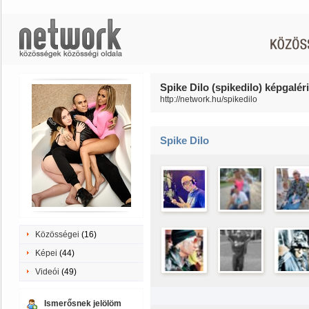
Spike Dilo (spikedilo) képgaléri
http://network.hu/spikedilo
Spike Dilo
Közösségei
(16)
Képei
(44)
Videói
(49)
Ismerősnek jelölöm