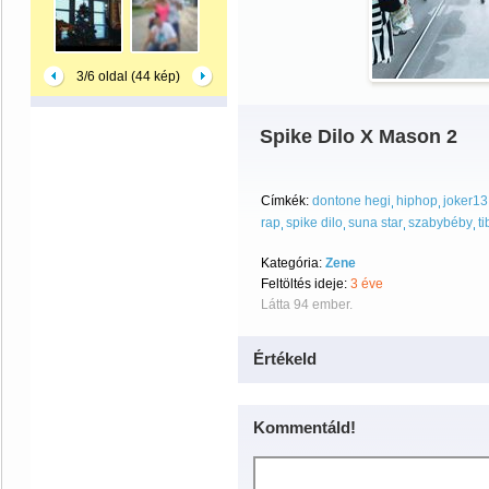
3/6 oldal (44 kép)
Spike Dilo X Mason 2
Címkék:
dontone hegi
hiphop
joker13
rap
spike dilo
suna star
szabybéby
ti
Kategória:
Zene
Feltöltés ideje:
3 éve
Látta 94 ember.
Értékeld
Kommentáld!