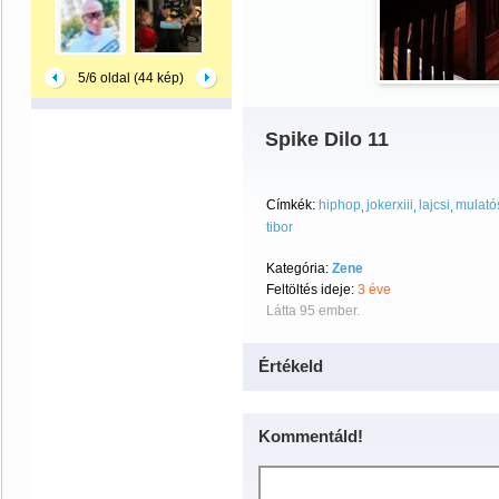
5/6 oldal (44 kép)
Spike Dilo 11
Címkék:
hiphop
jokerxiii
lajcsi
mulató
tibor
Kategória:
Zene
Feltöltés ideje:
3 éve
Látta 95 ember.
Értékeld
Kommentáld!