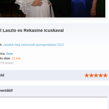
l Laszlo es Rekasine Icuskaval
k:
varjatok meg oszirozsak-gyongyostarjan 2013
ória:
Zene
tés ideje:
12 éve
279 ember.
eld
entáld!