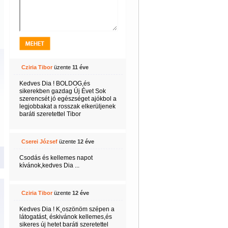
Cziria Tibor
üzente
11 éve
Kedves Dia ! BOLDOG,és
sikerekben gazdag Új Évet Sok
szerencsét jó egészséget ajókbol a
legjobbakat a rosszak elkerüljenek
baráti szeretettel Tibor
Cserei József
üzente
12 éve
Csodás és kellemes napot
kívánok,kedves Dia ...
Cziria Tibor
üzente
12 éve
Kedves Dia ! K¸oszönöm szépen a
látogatást, éskivánok kellemes,és
sikeres új hetet baráti szeretettel