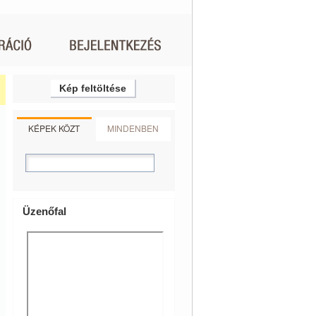
Kép feltöltése
KÉPEK KÖZT
MINDENBEN
Üzenőfal