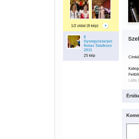
1/2 oldal (9 kép)
II
Szel
Gyongyostarjani
Notas Talalkozo
2011
25 kép
Címké
Kateg
Feltöl
Látta 
Érték
Komm