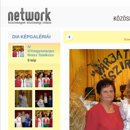
DIA KÉPGALÉRIÁI
Diav
IV
GYongyostarjani
Notas Talalkozo
9 kép