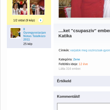
1/2 oldal (9 kép)
II
....ket "csupasziv" emb
Gyongyostarjani
Katika
Notas Talalkozo
2011
25 kép
Címkék:
varjatok meg oszirozsak-gyo
Kategória:
Zene
Feltöltés ideje:
12 éve
Látta 316 ember.
Értékeld
Kommentáld!