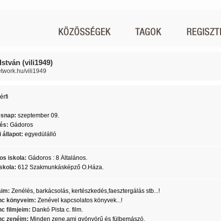
István (vili1949)
network.hu/vili1949
érfi
6
ésnap:
szeptember 09.
lés:
Gádoros
 állapot:
egyedülálló
os iskola:
Gádoros : 8 Általános.
skola:
612 Szakmunkásképző O.Háza.
aim:
Zenélés, barkácsolás, kertészkedés,faesztergálás stb...!
c könyveim:
Zenével kapcsolatos könyvek...!
c filmjeim:
Dankó Pista c. film.
c zenéim:
Minden zene,ami gyönyörű és fülbemászó.