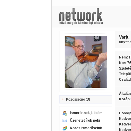
Varju 
http://
Nem:
F
Kor:
7
Szület
Telepü
Családi
Általán
Középi
Közösségei
(3)
Ismerősnek jelölöm
Hobbij
Kedven
Üzenetet írok neki
Kedven
Közös ismerőseink
Kedven