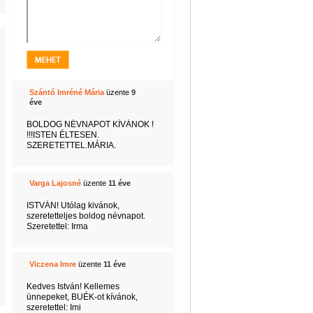
Szántó Imréné Mária
üzente
9
éve
BOLDOG NÉVNAPOT KÍVÁNOK !
!!!ISTEN ÉLTESEN.
SZERETETTEL.MÁRIA.
Varga Lajosné
üzente
11 éve
ISTVÁN! Utólag kivánok,
szeretetteljes boldog névnapot.
Szeretettel: Irma
Viczena Imre
üzente
11 éve
Kedves István! Kellemes
ünnepeket, BUÉK-ot kívánok,
szeretettel: Imi