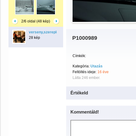
2/6 oldal (48 kép)
verseny,szereplés,lemezborító
P1000989
28 kép
Címkék:
Kategória:
Utazás
Feltöltés ideje:
16 éve
Látta 246 ember.
Értékeld
Kommentáld!