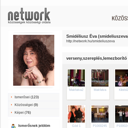
Smidéliusz Éva (smideliuszeva)
http://network.hu/smideliuszeva
verseny,szereplés,lemezborító
Makfalva2
Makfalva
Kibéd
Ismerősei
(123)
Közösségei
(9)
Képei
(76)
Ismerősnek jelölöm
Göd 1
P1000245
P10002