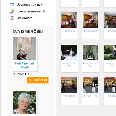
Üzenetet írok neki
Közös ismerőseink
Blokkolom
P1000230
P1000229
P10002
ÉVA ISMERŐSEI
hungaricum
hungaricum
hungari
Tóth Ferencné
12
08
07
Magdi
NÉPDALOK
P1000121
P1000130
P10001