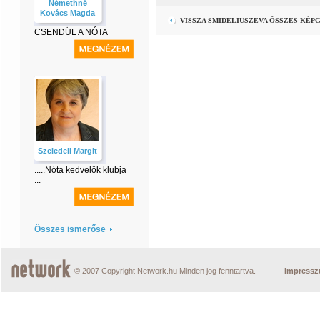
Némethné
Kovács Magda
VISSZA SMIDELIUSZEVA ÖSSZES KÉP
CSENDÜL A NÓTA
Szeledeli Margit
.....Nóta kedvelők klubja
...
Összes ismerőse
© 2007 Copyright Network.hu Minden jog fenntartva.
Impress