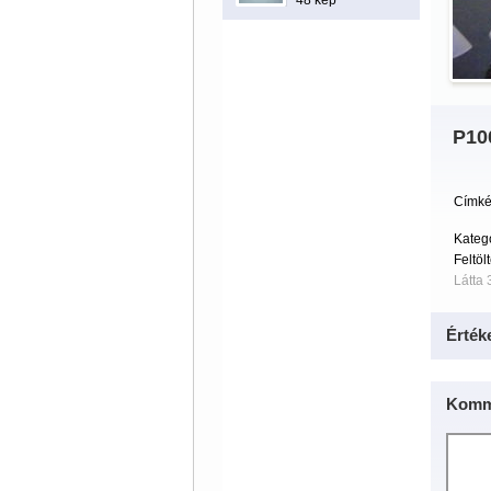
48 kép
P10
Címké
Kateg
Feltöl
Látta 
Érték
Komm