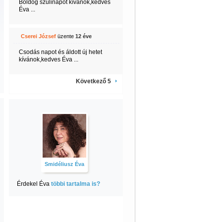
Boldog szülinapot kívánok,kedves
Éva ...
Cserei József
üzente
12 éve
Csodás napot és áldott új hetet
kívánok,kedves Éva ...
Következő 5
Smidéliusz Éva
Érdekel Éva
többi tartalma is?