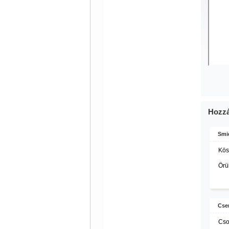
Hozzá
Smi
Kös
Örü
Cser
Cso