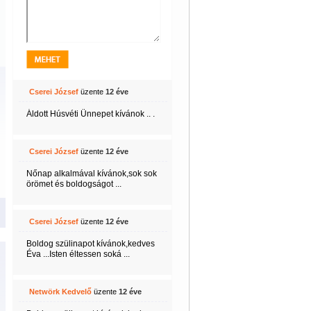
Cserei József
üzente
12 éve
Áldott Húsvéti Ünnepet kívánok .. .
Cserei József
üzente
12 éve
Nőnap alkalmával kívánok,sok sok
örömet és boldogságot ...
Cserei József
üzente
12 éve
Boldog szülinapot kívánok,kedves
Éva ...Isten éltessen soká ...
Netwörk Kedvelő
üzente
12 éve