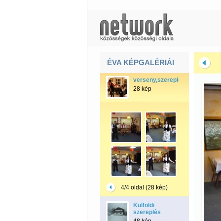
ÉVA KÉPGALÉRIÁI
verseny,szereplés,lemezborító
28 kép
4/4 oldal (28 kép)
Külföldi
szereplés