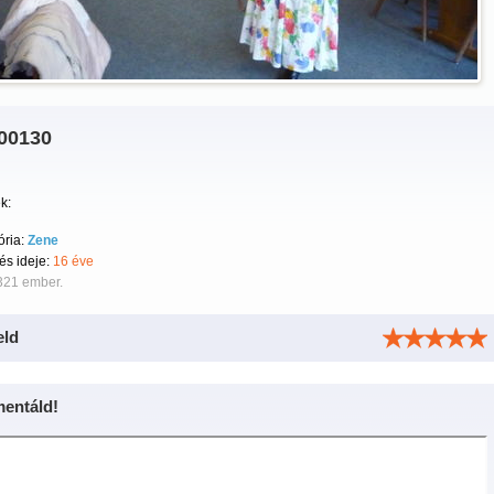
00130
k:
ória:
Zene
tés ideje:
16 éve
321 ember.
eld
entáld!