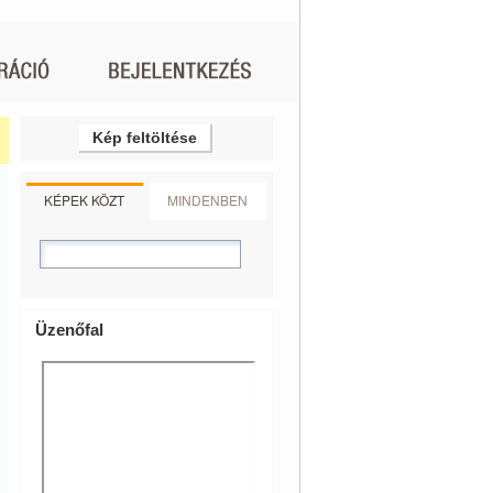
Kép feltöltése
KÉPEK KÖZT
MINDENBEN
Üzenőfal