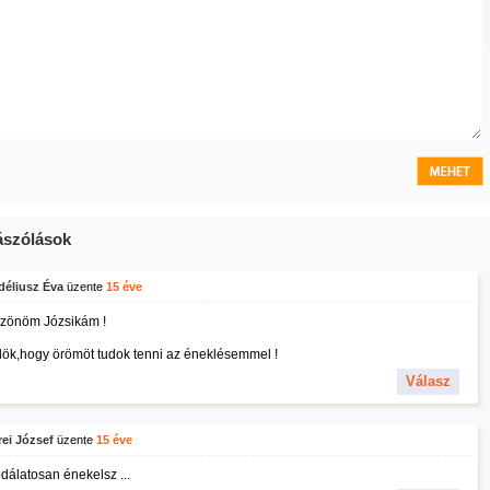
szólások
déliusz Éva
üzente
15 éve
zönöm Józsikám !
lök,hogy örömöt tudok tenni az éneklésemmel !
Válasz
ei József
üzente
15 éve
dálatosan énekelsz ...