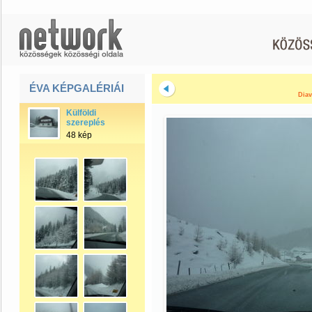
ÉVA KÉPGALÉRIÁI
Diav
Külföldi
szereplés
48 kép