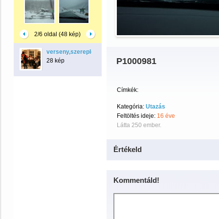
2/6 oldal (48 kép)
verseny,szereplés,lemezborító
P1000981
28 kép
Címkék:
Kategória:
Utazás
Feltöltés ideje:
16 éve
Látta 250 ember.
Értékeld
Kommentáld!