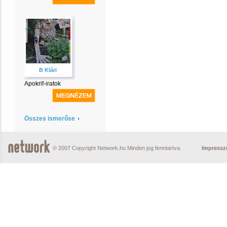
B Klári
Apokrif-iratok
Összes ismerőse
© 2007 Copyright Network.hu Minden jog fenntartva.
Impress