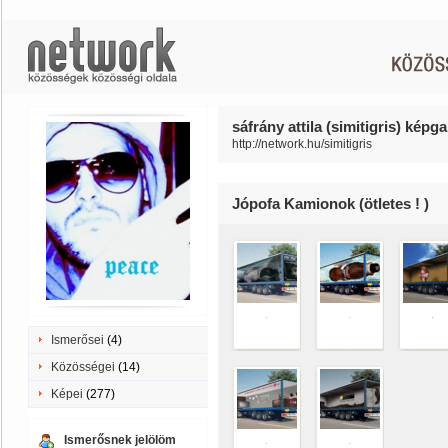
sáfrány attila (simitigris) képga
http://network.hu/simitigris
Jópofa Kamionok (ötletes ! )
.
.
.
Ismerősei
(4)
Közösségei
(14)
Képei
(277)
Ismerősnek jelölöm
.
.