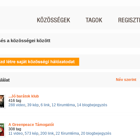
és a közösségei között
lálat
Név szerint
...Jó barátok klub
416 tag
288 video
,
39 kép
,
6 link
,
12 fórumtéma
,
14 blogbejegyzés
A Greenpeace Támogatói
308 tag
11 video
,
573 kép
,
200 link
,
22 fórumtéma
,
20 blogbejegyzés