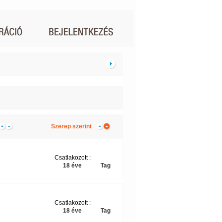
Szerep szerint
Csatlakozott :
18 éve
Tag
Csatlakozott :
18 éve
Tag