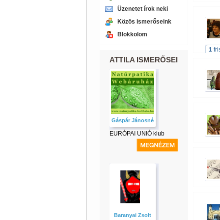
Üzenetet írok neki
Közös ismerőseink
Blokkolom
1
fr
ATTILA ISMERŐSEI
Gáspár Jánosné
EURÓPAI UNIÓ klub
Baranyai Zsolt