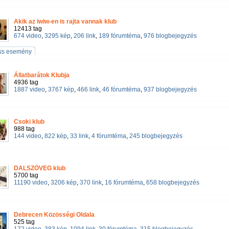
Akik az iwiw-en is rajta vannak klub
12413 tag
674 video
,
3295 kép
,
206 link
,
189 fórumtéma
,
976 blogbejegyzés
iss esemény
Állatbarátok Klubja
4936 tag
1887 video
,
3767 kép
,
466 link
,
46 fórumtéma
,
937 blogbejegyzés
Csoki klub
988 tag
144 video
,
822 kép
,
33 link
,
4 fórumtéma
,
245 blogbejegyzés
DALSZÖVEG klub
5700 tag
11190 video
,
3206 kép
,
370 link
,
16 fórumtéma
,
658 blogbejegyzés
Debrecen Közösségi Oldala
525 tag