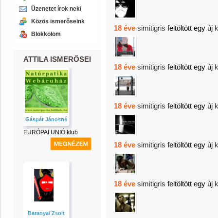
Üzenetet írok neki
Közös ismerőseink
18 éve
simitigris
feltöltött egy új
Blokkolom
ATTILA ISMERŐSEI
18 éve
simitigris
feltöltött egy új
18 éve
simitigris
feltöltött egy új
Gáspár Jánosné
EURÓPAI UNIÓ klub
18 éve
simitigris
feltöltött egy új
18 éve
simitigris
feltöltött egy új
Baranyai Zsolt