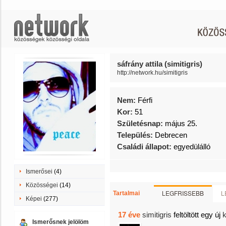
sáfrány attila (simitigris)
http://network.hu/simitigris
Nem:
Férfi
Kor:
51
Születésnap:
május 25.
Település:
Debrecen
Családi állapot:
egyedülálló
Ismerősei
(4)
Közösségei
(14)
LEGFRISSEBB
L
Tartalmai
Képei
(277)
17 éve
simitigris
feltöltött egy új
Ismerősnek jelölöm