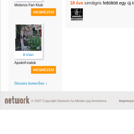
18 éve
simitigris
feltöltött egy új
Motoros Fan Klub
B Klári
Apokrif-iratok
Összes ismerőse
© 2007 Copyright Network.hu Minden jog fenntartva.
Impress